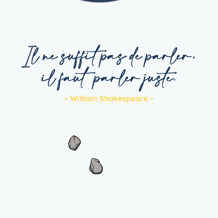
Il ne suffit pas de parler,
il faut parler juste.
– William Shakespeare –