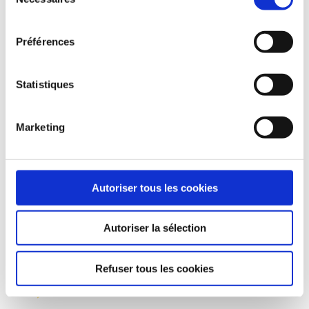
du
confidentialité.
NOUS CHOISIR ?
consentement
Préférences
Statistiques
Marketing
Professionnalisme
Ponctualité, respect des deadlines, et
implication à 100% dans chaque projet
Autoriser tous les cookies
confié.
Autoriser la sélection
Refuser tous les cookies