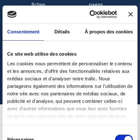
fiches
pages
produits
de vente
Consentement
Détails
À propos des cookies
268
4 380
Ce site web utilise des cookies
articles
espressos
Les cookies nous permettent de personnaliser le contenu
de blog
et les annonces, d'offrir des fonctionnalités relatives aux
médias sociaux et d'analyser notre trafic. Nous
partageons également des informations sur l'utilisation de
notre site avec nos partenaires de médias sociaux, de
publicité et d'analyse, qui peuvent combiner celles-ci
avec d'autres informations que vous leur avez fournies
ou qu'ils ont collectées lors de votre utilisation de leurs
services. Vous pouvez modifier votre consentement à
Pourquoi
tout moment dans la section "Cookies et autres
Sélection
technologies que nous utilisons" de notre politique de
Nécessaires