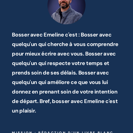
t
Bosser avec Emeline c'est : Bosser avec
U
quelqu'un qui cherche à vous comprendre
s
e
pour mieux écrire avec vous. Bosser avec
H
quelqu'un qui respecte votre temps et
i
prends soin de ses délais. Bosser avec
p
quelqu'un qui améliore ce que vous lui
e
donnez en prenant soin de votre intention
p
de départ. Bref, bosser avec Emeline c'est
a
un plaisir.
!
G
MISSION : RÉDACTION D’UN LIVRE BLANC
M